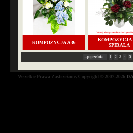
KOMPOZYCJA 
KOMPOZYCJA A36
SPIRALA
...poprzednia
1
2
3
4
5
Wszelkie Prawa Zastrzeżone, Copyright © 2007-2026
DA