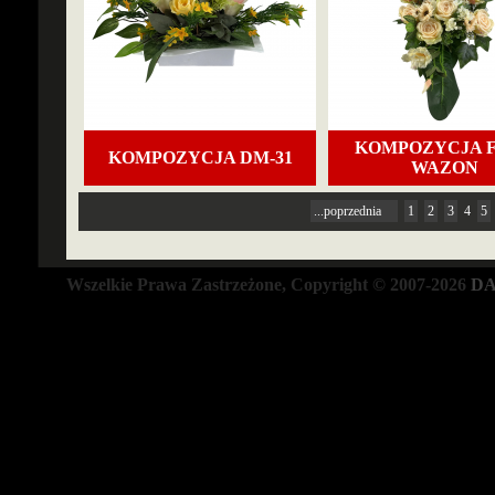
KOMPOZYCJA F
KOMPOZYCJA DM-31
WAZON
...poprzednia
1
2
3
4
5
Wszelkie Prawa Zastrzeżone, Copyright © 2007-2026
DA