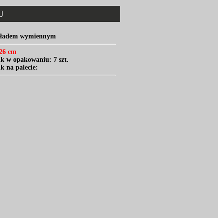
U
wkładem wymiennym
26 cm
uk w opakowaniu: 7 szt.
uk na palecie: